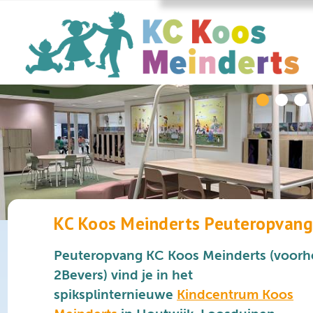
KC Koos Meinderts Peuteropvan
Peuteropvang KC Koos Meinderts (voor
2Bevers) vind je in het
spiksplinternieuwe
Kindcentrum Koos