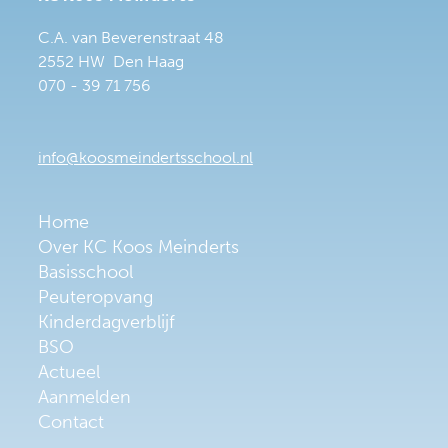
C.A. van Beverenstraat 48
2552 HW Den Haag
070 - 39 71 756
info@koosmeindertsschool.nl
Home
Over KC Koos Meinderts
Basisschool
Peuteropvang
Kinderdagverblijf
BSO
Actueel
Aanmelden
Contact