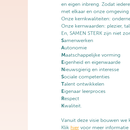
en eigen inbreng. Zodat ieder
met elkaar en onze omgeving
Onze kernkwaliteiten: onderne
Onze kernwaarden: plezier, tal
En, SAMEN STERK zijn niet z
S
amenwerken
A
utonomie
M
aatschappelijke vorming
E
igenheid en eigenwaarde
N
ieuwsgierig en interesse
S
ociale competenties
T
alent ontwikkelen
E
igenaar leerproces
R
espect
K
waliteit.
Vanuit deze visie bouwen we
Klik
hier
voor meer informatie