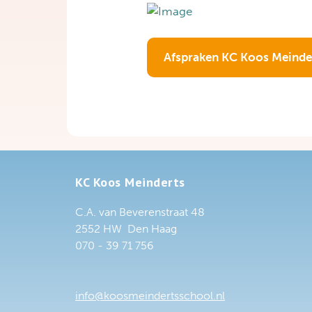
Afspraken KC Koos Meinde
KC Koos Meinderts
C.A. van Beverenstraat 48
2552 HW Den Haag
070 - 39 71 756
info@koosmeindertsschool.nl