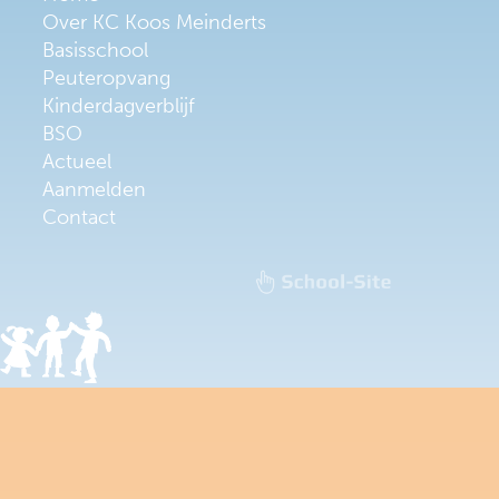
Over KC Koos Meinderts
Basisschool
Peuteropvang
Kinderdagverblijf
BSO
Actueel
Aanmelden
Contact