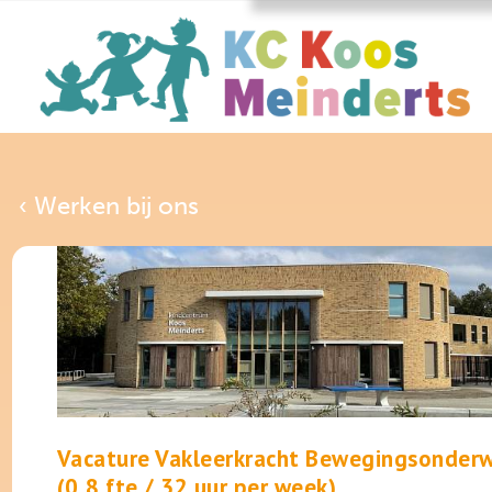
‹ Werken bij ons
Vacature Vakleerkracht Bewegingsonderw
(0,8 fte / 32 uur per week)