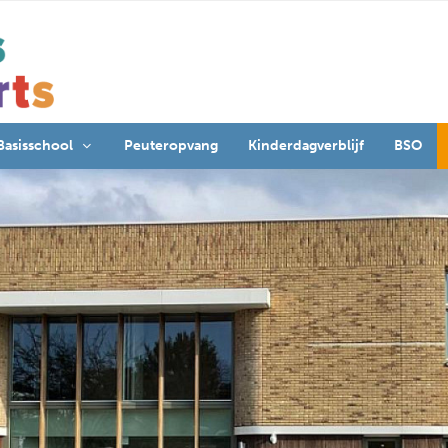
Basisschool
Peuteropvang
Kinderdagverblijf
BSO