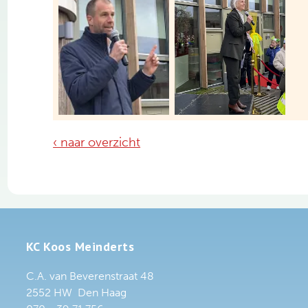
‹ naar overzicht
KC Koos Meinderts
C.A. van Beverenstraat 48
2552 HW Den Haag