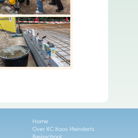
Home
Over KC Koos Meinderts
Basisschool