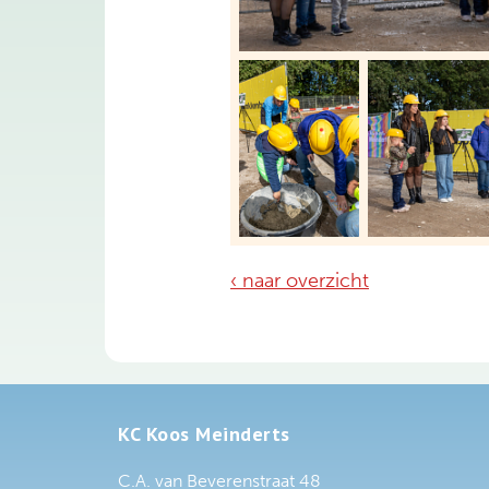
‹ naar overzicht
KC Koos Meinderts
C.A. van Beverenstraat 48