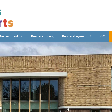
Basisschool
Peuteropvang
Kinderdagverblijf
BSO